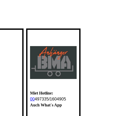
Miet Hotline:
00
497335/1604905
Auch What´s App