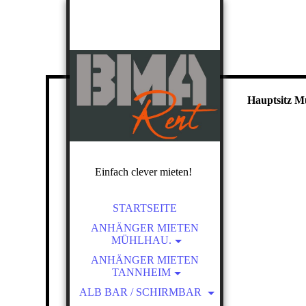
Hauptsitz M
Einfach clever mieten!
STARTSEITE
ANHÄNGER MIETEN
MÜHLHAU.
ANHÄNGER MIT PLANE
ANHÄNGER MIETEN
TANNHEIM
M/L/XL
ANHÄNGER MIT PLANE M /
ALB BAR / SCHIRMBAR
AUTO-
MULTITRANSPORTER
L / XL