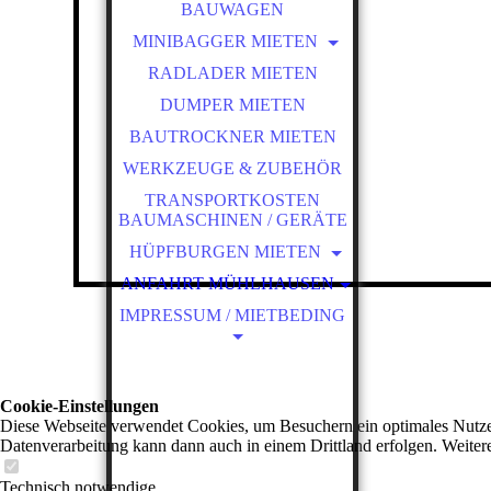
BAUWAGEN
ZUBEHÖR
KIPPANHÄNGER
AUTO-
MINIBAGGER MIETEN
FAQ
MULTITRANSPORTER
KÜHL-
RADLADER MIETEN
ANBAUGERÄTE E19
ANFRAGE
ANHÄNGER IN TANNHEIM
TIEFKÜHLANHÄNGER
RESERVIEREN
ANBAUGERÄTE E27Z
DUMPER MIETEN
BAUMASCHINENTRANSPO
RTANH.
BAUTROCKNER MIETEN
MINIBAGGER
RESERVIEREN!
ANHÄNGER IN
WERKZEUGE & ZUBEHÖR
MÜHLHAUSEN
TRANSPORTKOSTEN
RESERVIEREN
BAUMASCHINEN / GERÄTE
HÜPFBURGEN MIETEN
ANFAHRT MÜHLHAUSEN
UNSERE BURGEN
IMPRESSUM / MIETBEDING
HÜPFBURG RESERVIEREN
ANFAHRT TANNHEIM
AUF- & ABBAUANLEITUNG
RÜCKTRITT & ZAHLUNG
MIETBEDINGUNGEN
Cookie-Einstellungen
BAUMASCHINEN/ GERÄTE
Diese Webseite verwendet Cookies, um Besuchern ein optimales Nutzerer
Datenverarbeitung kann dann auch in einem Drittland erfolgen. Weiter
MIETBEDINGUNGEN
ANHÄNGER
Technisch notwendige